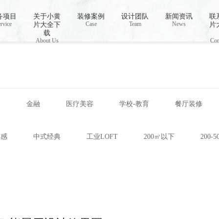
视频,下载小黄片免费
务项目
关于小黄
装修案例
设计团队
新闻资讯
联
rvice
Case
Team
News
片大全下
片
载
About Us
Con
网
金融
医疗美容
学校-教育
餐厅装修
技感
中式经典
工业LOFT
200㎡以下
200-