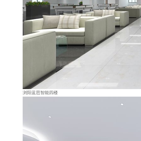
浏阳蓝思智能四楼