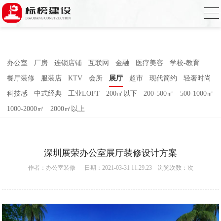
小黄片大全下载,小黄片应用下载,小黄片短
视频,下载小黄片免费
办公室
厂房
连锁店铺
互联网
金融
医疗美容
学校-教育
餐厅装修
服装店
KTV
会所
展厅
超市
现代简约
轻奢时尚
科技感
中式经典
工业LOFT
200㎡以下
200-500㎡
500-1000㎡
1000-2000㎡
2000㎡以上
深圳展荣办公室展厅装修设计方案
作者：
办公室装修
日期：2021-03-31 11:29:23 浏览次数：
次