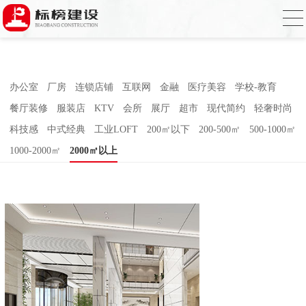
小黄片大全下载,小黄片应用下载,小黄片短
视频,下载小黄片免费
办公室
厂房
连锁店铺
互联网
金融
医疗美容
学校-教育
餐厅装修
服装店
KTV
会所
展厅
超市
现代简约
轻奢时尚
科技感
中式经典
工业LOFT
200㎡以下
200-500㎡
500-1000㎡
1000-2000㎡
2000㎡以上