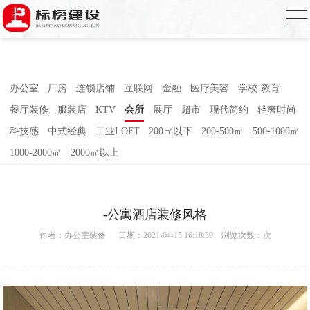
小黄片大全下载,小黄片应用下载,小黄片短
视频,下载小黄片免费
办公室
厂房
连锁店铺
互联网
金融
医疗美容
学校-教育
餐厅装修
服装店
KTV
会所
展厅
超市
现代简约
轻奢时尚
科技感
中式经典
工业LOFT
200㎡以下
200-500㎡
500-1000㎡
1000-2000㎡
2000㎡以上
-公寓酒店装修风格
作者：
办公室装修
日期：2021-04-15 16:18:39 浏览次数：
次