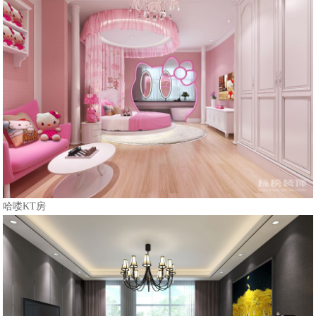
哈喽KT房