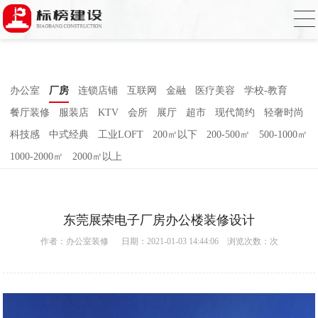
小黄片大全下载,小黄片应用下载,小黄片短
视频,下载小黄片免费
办公室
厂房
连锁店铺
互联网
金融
医疗美容
学校-教育
餐厅装修
服装店
KTV
会所
展厅
超市
现代简约
轻奢时尚
科技感
中式经典
工业LOFT
200㎡以下
200-500㎡
500-1000㎡
1000-2000㎡
2000㎡以上
东莞展荣电子厂房办公楼装修设计
作者：
办公室装修
日期：2021-01-03 14:44:06 浏览次数：
次