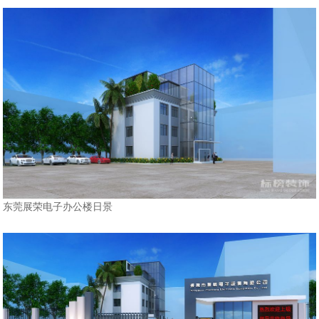
东莞展荣电子办公楼日景