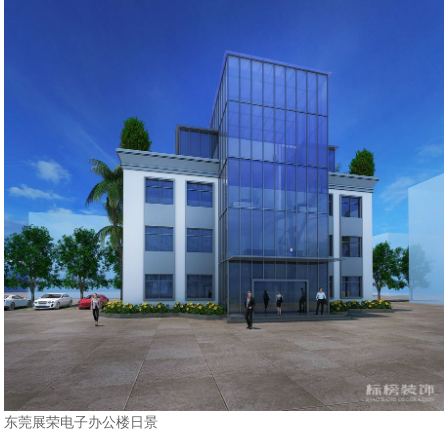
东莞展荣电子办公楼日景