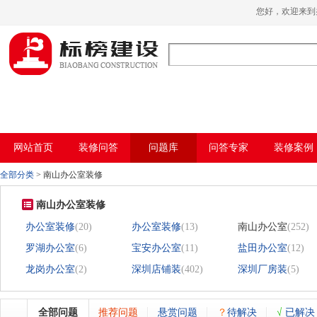
小黄片大全下载,小黄片应用下载,小黄片短
您好，欢迎来
视频,下载小黄片免费
网站首页
装修问答
问题库
问答专家
装修案例
全部分类
>
南山办公室装修
南山办公室装修
办公室装修
(20)
办公室装修
(13)
南山办公室
(252)
罗湖办公室
(6)
宝安办公室
(11)
盐田办公室
(12)
龙岗办公室
(2)
深圳店铺装
(402)
深圳厂房装
(5)
全部问题
推荐问题
悬赏问题
？
待解决
√
已解决