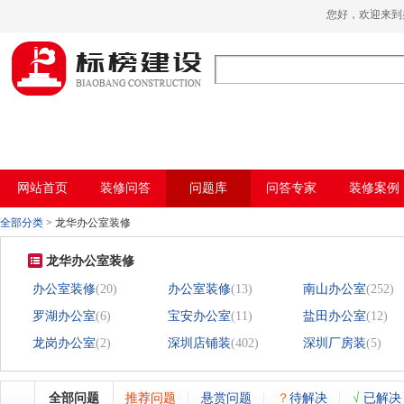
小黄片大全下载,小黄片应用下载,小黄片短
您好，欢迎来
视频,下载小黄片免费
网站首页
装修问答
问题库
问答专家
装修案例
全部分类
>
龙华办公室装修
龙华办公室装修
办公室装修
(20)
办公室装修
(13)
南山办公室
(252)
罗湖办公室
(6)
宝安办公室
(11)
盐田办公室
(12)
龙岗办公室
(2)
深圳店铺装
(402)
深圳厂房装
(5)
全部问题
推荐问题
悬赏问题
？
待解决
√
已解决