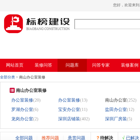
小黄片大全下载,小黄片应用下载,小黄片短
您好，欢迎来
视频,下载小黄片免费
网站首页
装修问答
问题库
问答专家
装修案例
全部分类
>
南山办公室装修
南山办公室装修
办公室装修
(20)
办公室装修
(13)
南山办公室
(252)
罗湖办公室
(6)
宝安办公室
(11)
盐田办公室
(12)
龙岗办公室
(2)
深圳店铺装
(402)
深圳厂房装
(5)
全部问题
推荐问题
悬赏问题
？
待解决
√
已解决