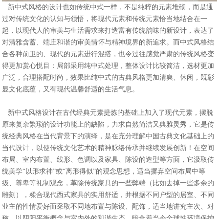
新中式风格的设计也如传统中式一样，不是纯粹的元素堆砌，而是通
过对传统文化的认知与领悟，将现代元素和传统元素恰当地结合在一
起，以现代人的审美与生活需求来打造富有传统韵味的新设计，表达了
对清雅含蓄、端庄和谐的审美情怀与精神境界的新追求。而中式风格结
合各种前卫的、现代的元素进行混搭，也令过往感觉严肃的传统风格变
得更加赏心悦目：局部采用纯中式处理，整体设计比较简洁，选材更加
广泛，合理搭配时尚，效果比纯中式的古典风格更加清爽、休闲，既彰
显文化底蕴，又有现代温馨舒适的生活气息。
新中式风格设计在古代经典元素提炼的基础上加入了现代元素，摆脱
原来复杂繁琐的设计功能上的缺陷，力求自然简洁又典雅灵秀，它是传
统经典风格在当代背景下的演绎，是在充分理解中国古典文化基础上的
当代设计，以使传统文化艺术的精神脉络传承并继续发展创新！在空间
布局、室内布置、线形、色调以及家具、陈设的造型等方面，它汲取传
统美学“以形求神”或“离形得似”的观念思想，适当摒弃空间布局中等
级、尊卑等礼制观念，革除传统家具的一些弊端（比如去掉一些多余的
雕刻），糅合现代西式家具的实用舒适，并根据不同户型的居室、不同
业主的性情爱好而采取不同地布置与陈设、配饰，适当地讲究主次、对
称，以阴阳平衡概念与室内外的和谐生态，暗合着当今全球性环境保护