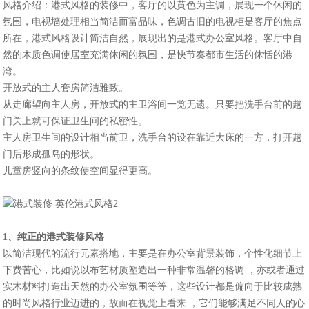
风格介绍：港式风格的装修中，客厅的以黄色为主调，展现一个休闲的
氛围，电视墙处理相当简洁而富品味，色调古旧的电视柜是客厅的焦点
所在，港式风格设计简洁自然，展现出的是港式办公室风格。客厅中自
然的木质色调使居室充满休闲的氛围，是快节奏都市生活的休恬的港
湾。
开放式的主人套房简洁雅致。
从走廊望向主人房，开放式的主卫浴间一览无遗。只要把洗手台前的趟
门关上就可保证卫生间的私密性。
主人房卫生间的设计相当前卫，洗手台的设在靠近大床的一方，打开趟
门后形成孤岛的形状。
儿童房竖向的条纹使空间显得更高。
1、纯正的港式装修风格
以简洁现代的流行元素搭地，主要是在办公室背景装饰，个性化细节上
下费苦心，比如说以布艺材质塑造出一种非常温馨的格调 ，亦或者通过
实木材料打造出天然的办公室氛围等等，这些设计都是偏向于比较成熟
的时尚风格行业迈进的，故而在视觉上看来 ，它们能够满足不同人的心