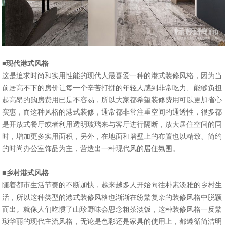
■现代港式风格
这是追求时尚和实用性能的现代人最喜爱一种的港式装修风格，因为当
前居高不下的房价让每一个辛苦打拼的年轻人感到非常吃力、能够负担
起高昂的购房费用已是不容易，所以大家都希望装修费用可以更加省心
实惠，而这种风格的港式装修，通常都非常注重空间的通透性，很多都
是开放式餐厅或者利用透明玻璃来与客厅进行隔断，放大居住空间的同
时，增加更多实用面积，另外，在地面和墙壁上的布置也以精致、简约
的时尚办公室饰品为主，营造出一种现代风的居住氛围。
■乡村港式风格
随着都市生活节奏的不断加快，越来越多人开始向往朴素淡雅的乡村生
活，所以这种类型的港式装修风格也渐渐在纷繁复杂的装修风格中脱颖
而出。就像人们吃惯了山珍野味会思念粗茶淡饭，这种装修风格一反繁
琐华丽的现代主流风格，无论是色彩还是家具的使用上，都遵循简洁明