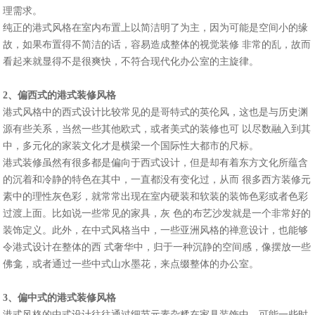
理需求。
纯正的港式风格在室内布置上以简洁明了为主，因为可能是空间小的缘
故，如果布置得不简洁的话，容易造成整体的视觉装修 非常的乱，故而
看起来就显得不是很爽快，不符合现代化办公室的主旋律。
2、偏西式的港式装修风格
港式风格中的西式设计比较常见的是哥特式的英伦风，这也是与历史渊
源有些关系，当然一些其他欧式，或者美式的装修也可 以尽数融入到其
中，多元化的家装文化才是横梁一个国际性大都市的尺标。
港式装修虽然有很多都是偏向于西式设计，但是却有着东方文化所蕴含
的沉着和冷静的特色在其中，一直都没有变化过，从而 很多西方装修元
素中的理性灰色彩，就常常出现在室内硬装和软装的装饰色彩或者色彩
过渡上面。比如说一些常见的家具，灰 色的布艺沙发就是一个非常好的
装饰定义。此外，在中式风格当中，一些亚洲风格的禅意设计，也能够
令港式设计在整体的西 式奢华中，归于一种沉静的空间感，像摆放一些
佛龛，或者通过一些中式山水墨花，来点缀整体的办公室。
3、偏中式的港式装修风格
港式风格的中式设计往往通过细节元素杂糅在家具装饰中，可能一些时