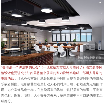
“香港是一个讲法制的社会”（一说这话对方就无可奈何了）港式装修风
格设计也要讲究“法”如果将整个居室的室内设计比喻成一部耐人寻味的
电影的话
，那么办公室设计就是这电影中时时出现在关键时刻的电影配
乐或者插曲。电影插曲总在最打动人心的时刻出现，有着画龙点睛的作
用。办公室饰品也一样，它点染居室的风格，烘托居室的格调，平衡室
内色彩、图案、明暗、大小等多方关系，室内装修中不可或缺的重要组
成部分。