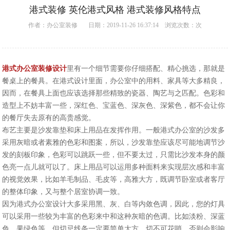
港式装修 英伦港式风格 港式装修风格特点
作者：
办公室装修
日期：2019-11-26 16:37:14 浏览次数：
次
港式办公室装修设计
里有一个细节需要你仔细搭配、精心挑选，那就是
餐桌上的餐具。在港式设计里面，办公室中的用料、家具等大多精良，
因而，在餐具上面也应该选择那些精致的瓷器、陶艺与之匹配。色彩和
造型上不妨丰富一些，深红色、宝蓝色、深灰色、深紫色，都不会让你
的餐厅失去原有的高贵感觉。
布艺主要是沙发靠垫和床上用品在发挥作用。一般港式办公室的沙发多
采用灰暗或者素雅的色彩和图案，所以，沙发靠垫应该尽可能地调节沙
发的刻板印象，色彩可以跳跃一些，但不要太过，只需比沙发本身的颜
色亮一点儿就可以了。床上用品可以运用多种面料来实现层次感和丰富
的视觉效果，比如羊毛制品、毛皮等，高雅大方，既调节卧室或者客厅
的整体印象，又与整个居室协调一致。
因为港式办公室设计大多采用黑、灰、白等内敛色调，因此，您的灯具
可以采用一些较为丰富的色彩来中和这种灰暗的色调。比如淡粉、深蓝
色、果绿色等。但切忌线条一定要简单大方，切不可花哨，否则会影响