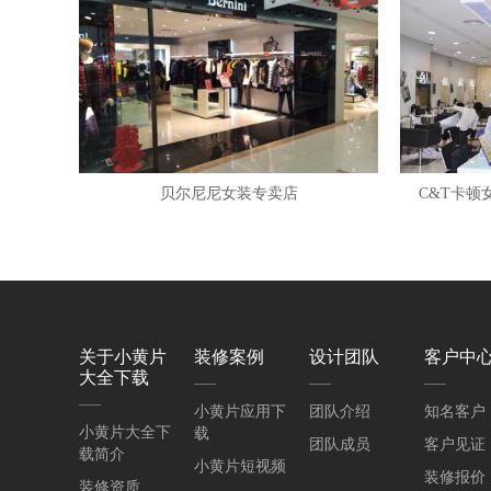
贝尔尼尼女装专卖店
C&T卡
关于小黄片
装修案例
设计团队
客户中
大全下载
小黄片应用下
团队介绍
知名客户
小黄片大全下
载
团队成员
客户见证
载简介
小黄片短视频
装修报价
装修资质