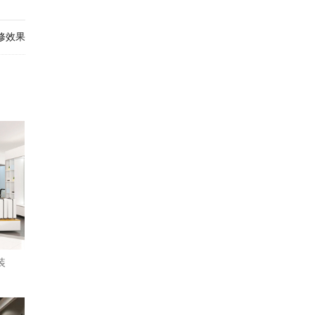
修效果
装