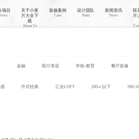
视频,下载小黄片免费
务项目
关于小黄
装修案例
设计团队
新闻资讯
联
rvice
Case
Team
News
片大全下
片
载
About Us
Con
网
金融
医疗美容
学校-教育
餐厅装修
技感
中式经典
工业LOFT
200㎡以下
200-