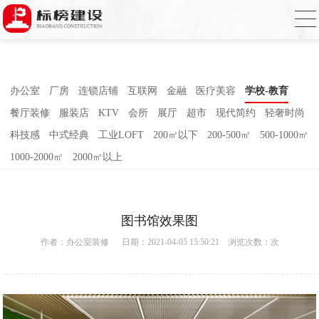
小黄片大全下载,小黄片应用下载,小黄片短
视频,下载小黄片免费
办公室
厂房
连锁店铺
互联网
金融
医疗美容
学校-教育
餐厅装修
服装店
KTV
会所
展厅
超市
现代简约
轻奢时尚
科技感
中式经典
工业LOFT
200㎡以下
200-500㎡
500-1000㎡
1000-2000㎡
2000㎡以上
图书馆效果图
作者：
办公室装修
日期：2021-04-05 15:50:21 浏览次数：
次