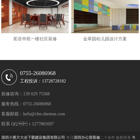
茗语华苑一楼社区装修
金翠园幼儿园设计方案
0755-26086968
工程投诉：13728728182
装修咨询：139 029 75568
服务热线：0755-26086968
客服邮箱：kefu@chn-zhentan.com
联系 QQ ：1277801697
深圳小黄片大全下载建设集团有限公司
-专注
深圳办公室装修
二十余年 版权所有
粤