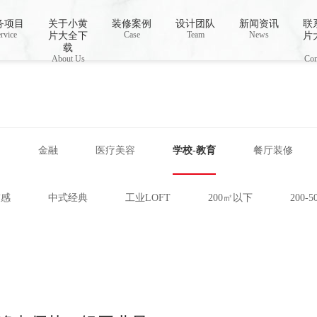
视频,下载小黄片免费
务项目
关于小黄
装修案例
设计团队
新闻资讯
联
rvice
Case
Team
News
片大全下
片
载
About Us
Con
网
金融
医疗美容
学校-教育
餐厅装修
技感
中式经典
工业LOFT
200㎡以下
200-