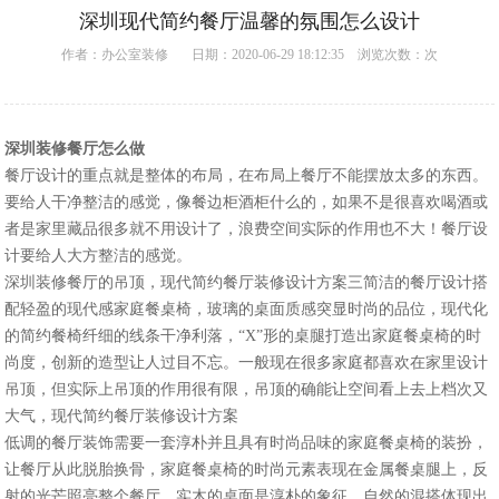
深圳现代简约餐厅温馨的氛围怎么设计
作者：
办公室装修
日期：2020-06-29 18:12:35 浏览次数：
次
深圳装修餐厅怎么做
餐厅设计的重点就是整体的布局，在布局上餐厅不能摆放太多的东西。
要给人干净整洁的感觉，像餐边柜酒柜什么的，如果不是很喜欢喝酒或
者是家里藏品很多就不用设计了，浪费空间实际的作用也不大！餐厅设
计要给人大方整洁的感觉。
深圳装修餐厅的吊顶，现代简约餐厅装修设计方案三简洁的餐厅设计搭
配轻盈的现代感家庭餐桌椅，玻璃的桌面质感突显时尚的品位，现代化
的简约餐椅纤细的线条干净利落，“X”形的桌腿打造出家庭餐桌椅的时
尚度，创新的造型让人过目不忘。一般现在很多家庭都喜欢在家里设计
吊顶，但实际上吊顶的作用很有限，吊顶的确能让空间看上去上档次又
大气，现代简约餐厅装修设计方案
低调的餐厅装饰需要一套淳朴并且具有时尚品味的家庭餐桌椅的装扮，
让餐厅从此脱胎换骨，家庭餐桌椅的时尚元素表现在金属餐桌腿上，反
射的光芒照亮整个餐厅，实木的桌面是淳朴的象征，自然的混搭体现出