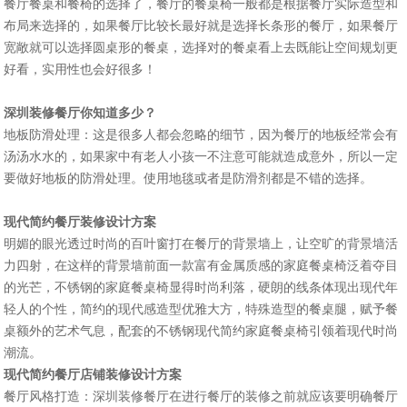
餐厅餐桌和餐椅的选择了，餐厅的餐桌椅一般都是根据餐厅实际造型和
布局来选择的，如果餐厅比较长最好就是选择长条形的餐厅，如果餐厅
宽敞就可以选择圆桌形的餐桌，选择对的餐桌看上去既能让空间规划更
好看，实用性也会好很多！
深圳装修餐厅你知道多少？
地板防滑处理：这是很多人都会忽略的细节，因为餐厅的地板经常会有
汤汤水水的，如果家中有老人小孩一不注意可能就造成意外，所以一定
要做好地板的防滑处理。使用地毯或者是防滑剂都是不错的选择。
现代简约餐厅装修设计方案
明媚的眼光透过时尚的百叶窗打在餐厅的背景墙上，让空旷的背景墙活
力四射，在这样的背景墙前面一款富有金属质感的家庭餐桌椅泛着夺目
的光芒，不锈钢的家庭餐桌椅显得时尚利落，硬朗的线条体现出现代年
轻人的个性，简约的现代感造型优雅大方，特殊造型的餐桌腿，赋予餐
桌额外的艺术气息，配套的不锈钢现代简约家庭餐桌椅引领着现代时尚
潮流。
现代简约
餐厅店铺装修
设计方案
餐厅风格打造：深圳装修餐厅在进行餐厅的装修之前就应该要明确餐厅