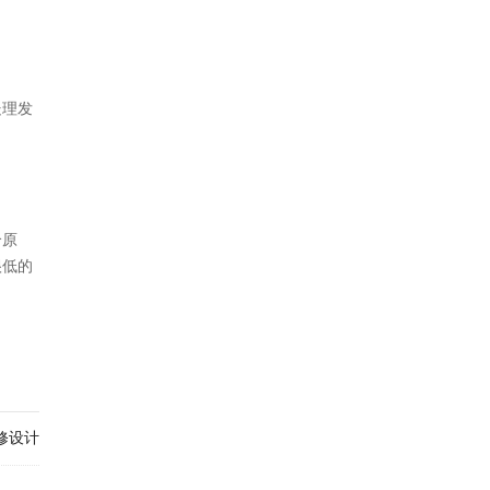
处理发
个原
温很低的
修设计