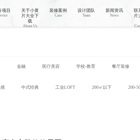
视频,下载小黄片免费
务项目
关于小黄
装修案例
设计团队
新闻资讯
联
rvice
Case
Team
News
片大全下
片
载
About Us
Con
网
金融
医疗美容
学校-教育
餐厅装修
技感
中式经典
工业LOFT
200㎡以下
200-