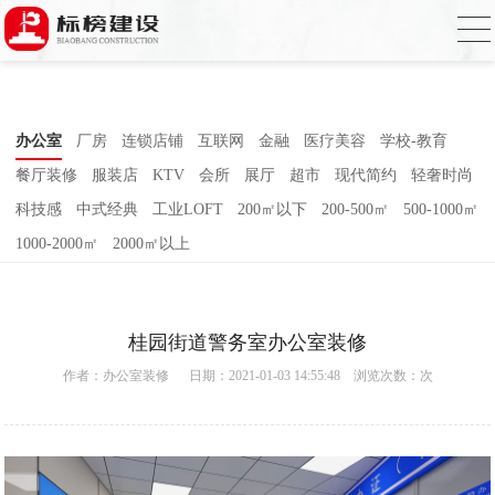
小黄片大全下载,小黄片应用下载,小黄片短
视频,下载小黄片免费
办公室
厂房
连锁店铺
互联网
金融
医疗美容
学校-教育
餐厅装修
服装店
KTV
会所
展厅
超市
现代简约
轻奢时尚
科技感
中式经典
工业LOFT
200㎡以下
200-500㎡
500-1000㎡
1000-2000㎡
2000㎡以上
桂园街道警务室办公室装修
作者：
办公室装修
日期：2021-01-03 14:55:48 浏览次数：
次