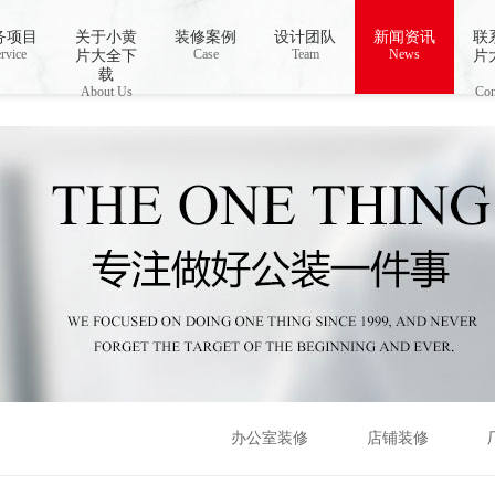
视频,下载小黄片免费
务项目
关于小黄
装修案例
设计团队
新闻资讯
联
rvice
Case
Team
News
片大全下
片
载
About Us
Con
办公室装修
店铺装修