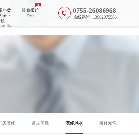
0755-26086968
系小黄
装修报价
Price
大全下
热线咨询 13902975568
载
tact Us
厂房装修
常见问题
装修风水
装修知识