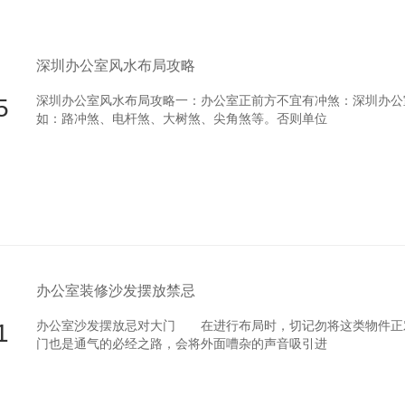
深圳办公室风水布局攻略
5
深圳办公室风水布局攻略一：办公室正前方不宜有冲煞：深圳办公
如：路冲煞、电杆煞、大树煞、尖角煞等。否则单位
办公室装修沙发摆放禁忌
1
办公室沙发摆放忌对大门 在进行布局时，切记勿将这类物件正对门
门也是通气的必经之路，会将外面嘈杂的声音吸引进