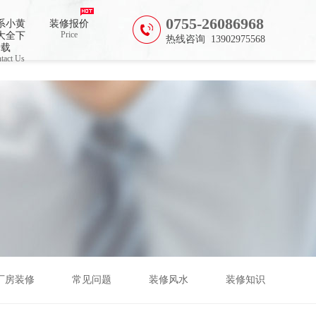
0755-26086968
系小黄
装修报价
Price
大全下
热线咨询 13902975568
载
tact Us
厂房装修
常见问题
装修风水
装修知识