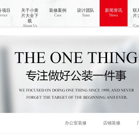
视频,下载小黄片免费
务项目
关于小黄
装修案例
设计团队
新闻资讯
联
rvice
Case
Team
News
片大全下
片
载
About Us
Con
办公室装修
店铺装修