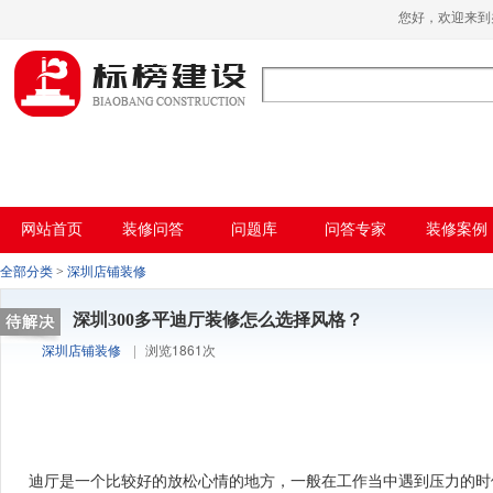
小黄片大全下载,小黄片应用下载,小黄片短
您好，欢迎来
视频,下载小黄片免费
网站首页
装修问答
问题库
问答专家
装修案例
全部分类
>
深圳店铺装修
深圳300多平迪厅装修怎么选择风格？
深圳店铺装修
|
浏览1861次
迪厅是一个比较好的放松心情的地方，一般在工作当中遇到压力的时候