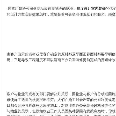
 展览厅是给公司做商品放置展览会的场地，
展厅设计室内装修
的优劣
的设计方案实际效果怎样，重要是看可否吸引住观众们的眼光。
由客户出示的辅材或需客户确定的原材料及平面图界面材料要早明确、
历，它是导致工程进度不可以济南市办公室装修提前完成的普遍缘故之一
客户与物业间或有关部门要解决好关联，因物业与客户有分歧或因
难使施工遇阻的状况层出不穷。人们在施工时会严苛的公司制度规定
日都会各种各样商务大厦里施工，对物业单办公室装修风格分类位的
与物业的关联，但假如物业工作人员因某种原因有意惹麻烦时